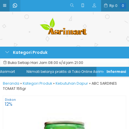
Rp
0
0
Kategori Produk
Buka Setiap Hari Jam 08.00 s/d jam 21.00
srimart
Nikmati belanja praktis di Toko Online Asrimart
Beranda
»
Kategori Produk
»
Kebutuhan Dapur
»
ABC SARDINES
TOMAT 155gr
Diskon
12%