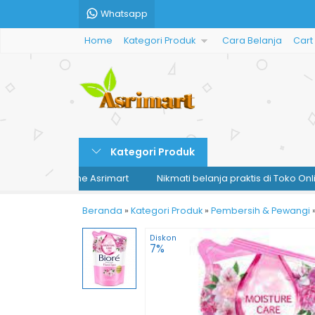
Whatsapp
Home
Kategori Produk
Cara Belanja
Cart
Kategori Produk
di Toko Online Asrimart
Nikmati belanja praktis di Toko Online As
Beranda
»
Kategori Produk
»
Pembersih & Pewangi
Diskon
7%