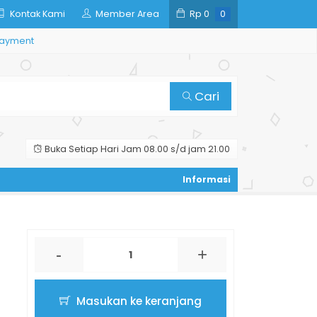
Kontak Kami
Member Area
Rp
0
0
ayment
Cari
Buka Setiap Hari Jam 08.00 s/d jam 21.00
-
+
Masukan ke keranjang