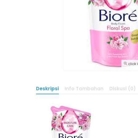
click
Deskripsi
Info Tambahan
Diskusi (0)