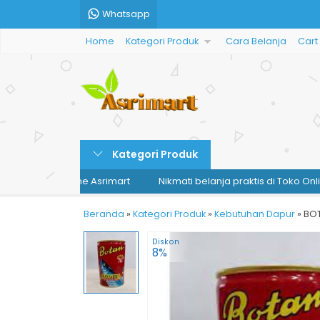
Whatsapp
Home
Kategori Produk
Cara Belanja
Cart
Kategori Produk
i Toko Online Asrimart
Nikmati belanja praktis di Toko Online Asr
Beranda
»
Kategori Produk
»
Kebutuhan Dapur
»
BOT
Diskon
8%