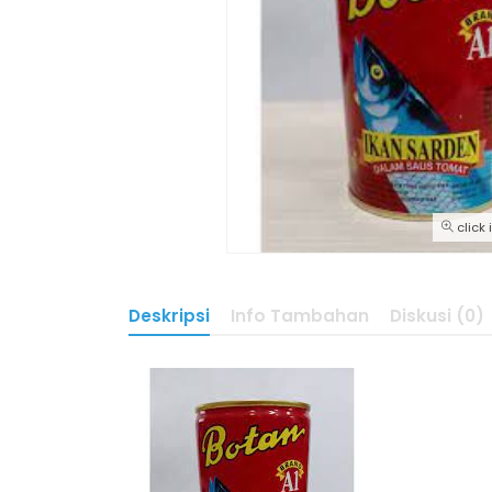
click
Deskripsi
Info Tambahan
Diskusi (0)