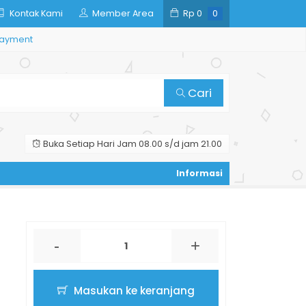
Kontak Kami
Member Area
Rp
0
0
ayment
Cari
Buka Setiap Hari Jam 08.00 s/d jam 21.00
-
+
Masukan ke keranjang