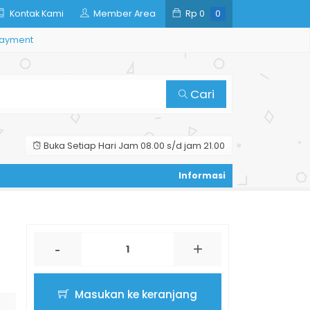
Kontak Kami
Member Area
Rp
0
0
ayment
Cari
Buka Setiap Hari Jam 08.00 s/d jam 21.00
-
+
Masukan ke keranjang