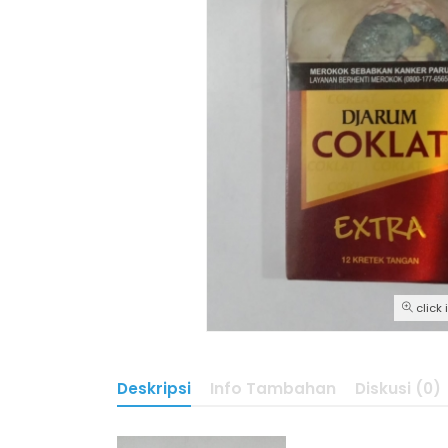
click
Deskripsi
Info Tambahan
Diskusi (0)