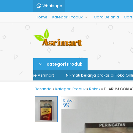
Whatsapp
Home
Kategori Produk
Cara Belanja
Cart
Kategori Produk
 Toko Online Asrimart
Nikmati belanja praktis di Toko Online Asr
Beranda
»
Kategori Produk
»
Rokok
»
DJARUM COKLAT
Diskon
9%