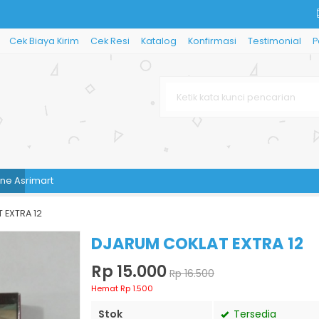
Cek Biaya Kirim
Cek Resi
Katalog
Konfirmasi
Testimonial
P
imart
 EXTRA 12
DJARUM COKLAT EXTRA 12
Rp 15.000
Rp 16.500
Hemat Rp 1.500
Stok
Tersedia