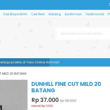
Cek Biaya Kirim
Cek Resi
Katalog
Konfirmasi
Testimonial
P
a praktis di Toko Online Asrimart
UT MILD 20 BATANG
DUNHILL FINE CUT MILD 20
BATANG
Rp 37.000
Rp 38.000
Hemat Rp 1.000