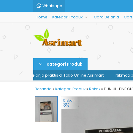
Whatsapp
Home
Kategori Produk
Cara Belanja
Cart
Kategori Produk
Nikmati belanja praktis di Toko Online Asrimart
Nikmati belanj
Beranda
»
Kategori Produk
»
Rokok
»
DUNHILL FINE C
Diskon
3%