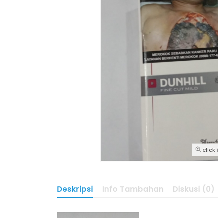
click
Deskripsi
Info Tambahan
Diskusi (0)