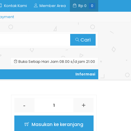
Kontak Kami
Member Area
Rp
0
0
ayment
Cari
Buka Setiap Hari Jam 08.00 s/d jam 21.00
-
+
Masukan ke keranjang