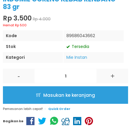
83 gr
Rp 3.500
Rp 4.000
Hemat Rp 500
Kode
89686043662
Stok
Tersedia
Kategori
Mie Instan
-
+
Masukan ke keranjang
Pemesanan lebih cepat!
Quick Order
Bagikan ke