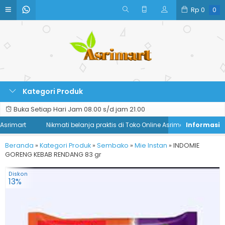
Rp
0
0
Kategori Produk
Buka Setiap Hari Jam 08.00 s/d jam 21.00
srimart
Nikmati belanja praktis di Toko Online Asrimart
Beranda
»
Kategori Produk
»
Sembako
»
Mie Instan
»
INDOMIE
GORENG KEBAB RENDANG 83 gr
Diskon
13%