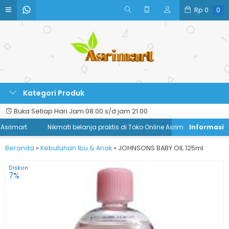
Rp
0
0
Kategori Produk
Buka Setiap Hari Jam 08.00 s/d jam 21.00
srimart
Nikmati belanja praktis di Toko Online Asrimart
Beranda
»
Kebutuhan Ibu & Anak
»
JOHNSONS BABY OIL 125ml
Diskon
7%