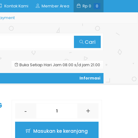
Kontak Kami
Member Area
Rp
0
0
ayment
Cari
Buka Setiap Hari Jam 08.00 s/d jam 21.00
G
-
+
Masukan ke keranjang