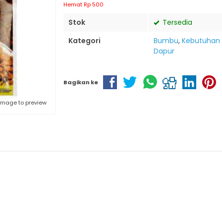
Hemat Rp 500
Stok
Tersedia
Kategori
Bumbu
,
Kebutuhan
Dapur
Bagikan ke
 image to preview