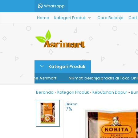
Whatsapp
Home
Kategori Produk
Cara Belanja
Cart
Kategori Produk
i Toko Online Asrimart
Nikmati belanja praktis di Toko Online As
Beranda
»
Kategori Produk
»
Kebutuhan Dapur
»
Bu
Diskon
7%