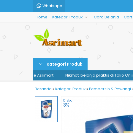
Whatsapp
Home
Kategori Produk
Cara Belanja
Cart
Kategori Produk
i Toko Online Asrimart
Nikmati belanja praktis di Toko Online Asr
Beranda
»
Kategori Produk
»
Pembersih & Pewangi
Diskon
3%