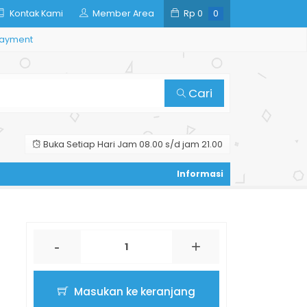
Kontak Kami
Member Area
Rp
0
0
ayment
Cari
Buka Setiap Hari Jam 08.00 s/d jam 21.00
-
+
Masukan ke keranjang