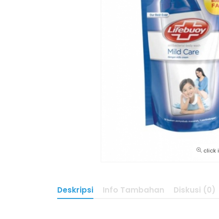
click
Deskripsi
Info Tambahan
Diskusi (0)