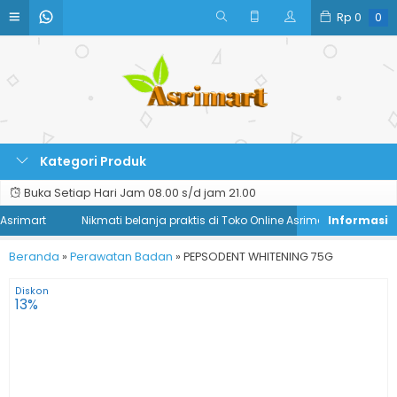
Rp
0
0
Kategori Produk
Buka Setiap Hari Jam 08.00 s/d jam 21.00
srimart
Nikmati belanja praktis di Toko Online Asrimart
Beranda
»
Perawatan Badan
»
PEPSODENT WHITENING 75G
Diskon
13%