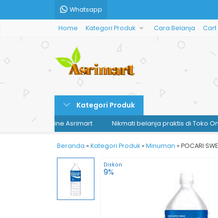
Whatsapp
Home
Kategori Produk
Cara Belanja
Cart
Kategori Produk
s di Toko Online Asrimart
Nikmati belanja praktis di Toko Online 
Beranda
»
Kategori Produk
»
Minuman
»
POCARI SWE
Diskon
9%