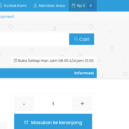
Kontak Kami
Member Area
Rp
0
0
ayment
Cari
Buka Setiap Hari Jam 08.00 s/d jam 21.00
-
+
Masukan ke keranjang