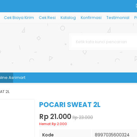
Cek Biaya Kirim
Cek Resi
Katalog
Konfirmasi
Testimonial
P
Asrimart
AT 2L
POCARI SWEAT 2L
Rp 21.000
Rp 23.000
Hemat Rp 2.000
Kode
8997035600324