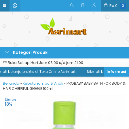
Rp
0
0
Kategori Produk
Buka Setiap Hari Jam 08.00 s/d jam 21.00
ati belanja praktis di Toko Online Asrimart
Nikmati belanja praktis d
Beranda
»
Kebutuhan Ibu & Anak
»
PROBABY BABY BATH FOR BODY &
HAIR CHEERFUL GIGGLE 100ml
Diskon
18%