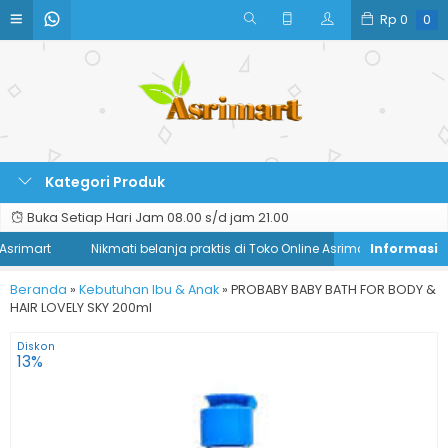
Rp
0
0
Kategori Produk
Buka Setiap Hari Jam 08.00 s/d jam 21.00
rimart
Nikmati belanja praktis di Toko Online Asrimart
Beranda
»
Kebutuhan Ibu & Anak
»
PROBABY BABY BATH FOR BODY &
HAIR LOVELY SKY 200ml
Diskon
13%