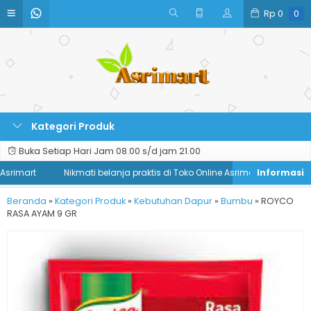
Rp
0
0
Kategori Produk
Buka Setiap Hari Jam 08.00 s/d jam 21.00
srimart
Nikmati belanja praktis di Toko Online Asrimart
Beranda
»
Kategori Produk
»
Kebutuhan Dapur
»
Bumbu
»
ROYCO
RASA AYAM 9 GR