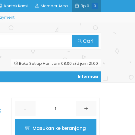
Kontak Kami
Member Area
Rp
0
0
ayment
Cari
Buka Setiap Hari Jam 08.00 s/d jam 21.00
-
+
S
Masukan ke keranjang