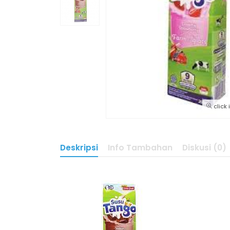
click
Deskripsi
Info Tambahan
Diskusi (0)