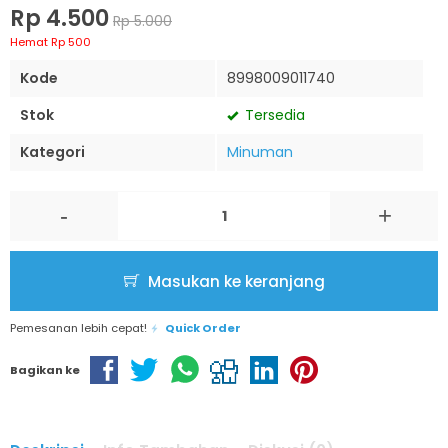
Rp 4.500
Rp 5.000
Hemat Rp 500
Kode
8998009011740
Stok
Tersedia
Kategori
Minuman
-
+
Masukan ke keranjang
Pemesanan lebih cepat!
Quick Order
Bagikan ke