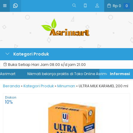
Rp
0
0
Kategori Produk
Buka Setiap Hari Jam 08.00 s/d jam 21.00
srimart
Nikmati belanja praktis di Toko Online Asrimart
Beranda
»
Kategori Produk
»
Minuman
»
ULTRA MILK KARAMEL 200 ml
Diskon
10%