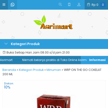
Rp
0
0
Kategori Produk
Buka Setiap Hari Jam 08.00 s/d jam 21.00
srimart
Nikmati belanja praktis di Toko Online Asrimart
Beranda
»
Kategori Produk
»
Minuman
»
WRP ON THE GO COKELAT
200 ML
Diskon
10%